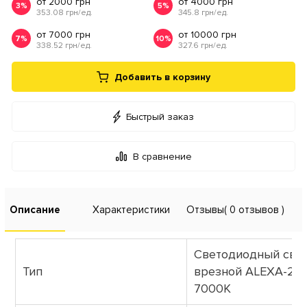
от 2000 грн
от 4000 грн
3%
5%
353.08 грн/ед.
345.8 грн/ед.
от 7000 грн
от 10000 грн
7%
10%
338.52 грн/ед.
327.6 грн/ед.
Добавить в корзину
Быстрый заказ
В сравнение
Описание
Характеристики
Отзывы
( 0 отзывов )
Светодиодный све
Тип
врезной ALEXA-24
7000К