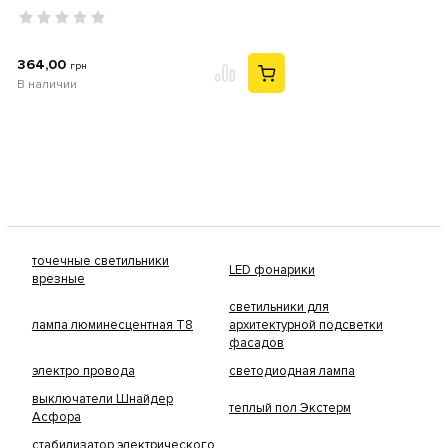
364,00
грн
В наличии
точечные светильники
LED фонарики
врезные
светильники для
лампа люминесцентная Т8
архитектурной подсветки
фасадов
электро провода
светодиодная лампа
выключатели Шнайдер
теплый пол Экстерм
Асфора
стабилизатор электрического