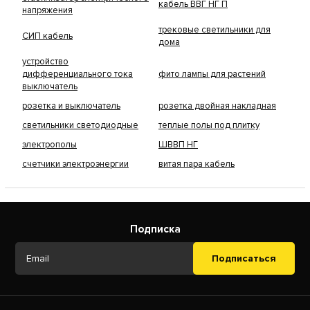
кабель ВВГ НГ П
напряжения
трековые светильники для
СИП кабель
дома
устройство
дифференциального тока
фито лампы для растений
выключатель
розетка и выключатель
розетка двойная накладная
светильники светодиодные
теплые полы под плитку
электрополы
ШВВП НГ
счетчики электроэнергии
витая пара кабель
Подписка
Подписаться