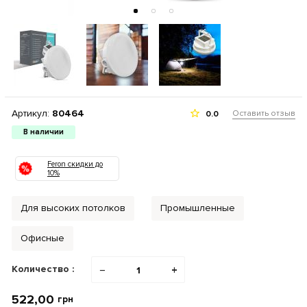
Артикул:
80464
Оставить отзыв
0.0
В наличии
Feron скидки до
10%
Для высоких потолков
Промышленные
Офисные
Количество :
−
+
522,00
грн