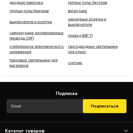
диодная лампочка
теплые полы Экстерм
теплые полы Изитерм
витая пара
накладные розетки и
выключатели и розетки
выключатели
самонесущие изолированные
провод ВВГ-П
провода СИП
стабилизатор электрического
светодиодные светильники
напряжения
для кухни"
трековые светильники для
счетчик
магазинов
Подписка
Подписаться
Каталог товаров