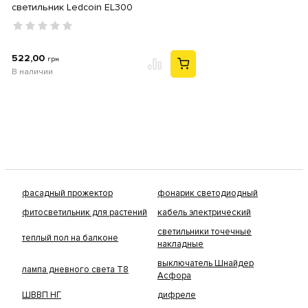
светильник Ledcoin EL300
522,00
грн
В наличии
фасадный прожектор
фонарик светодиодный
фитосветильник для растений
кабель электрический
светильники точечные
теплый пол на балконе
накладные
выключатель Шнайдер
лампа дневного света Т8
Асфора
ШВВП НГ
дифреле