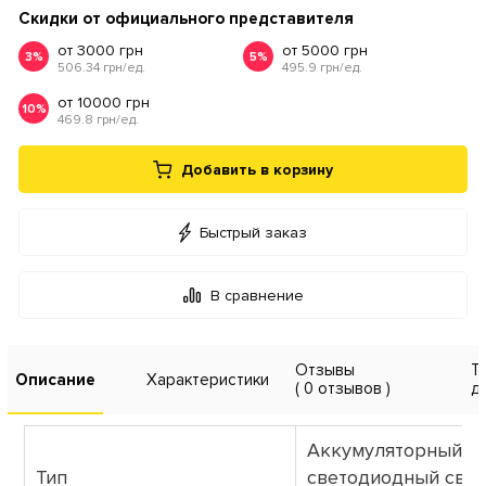
Скидки от официального представителя
от 3000 грн
от 5000 грн
3%
5%
506.34 грн/ед.
495.9 грн/ед.
от 10000 грн
10%
469.8 грн/ед.
Добавить в корзину
Быстрый заказ
В сравнение
Отзывы
Т
Описание
Характеристики
( 0 отзывов )
д
Аккумуляторный
Тип
светодиодный све