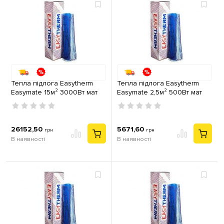
Тепла підлога Easytherm
Тепла підлога Easytherm
Easymate 15м² 3000Вт мат
Easymate 2,5м² 500Вт мат
двожильний
двожильний
26152,50
5671,60
грн
грн
В наявності
В наявності