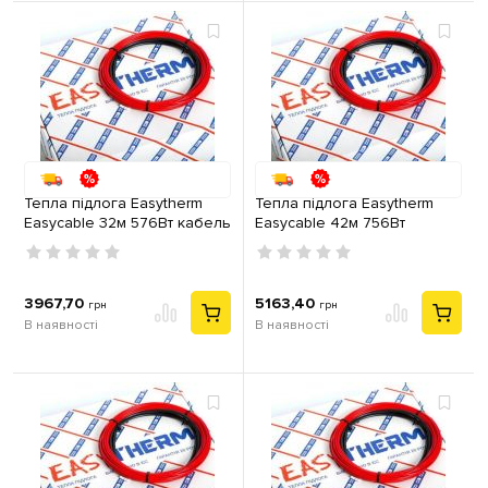
Тепла підлога Easytherm
Тепла підлога Easytherm
Easycable 32м 576Вт кабель
Easycable 42м 756Вт
двожильний
кабель двожильний
3967,70
5163,40
грн
грн
В наявності
В наявності