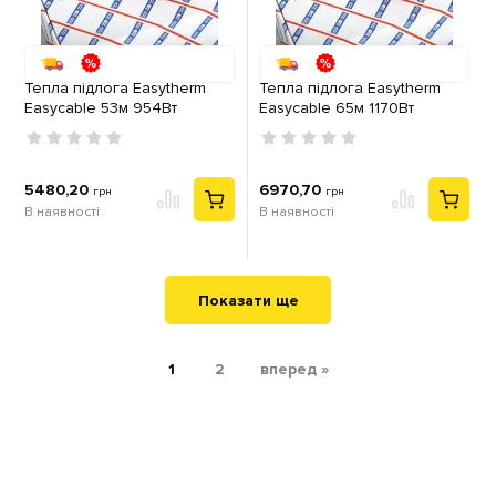
Тепла підлога Easytherm
Тепла підлога Easytherm
Easycable 53м 954Вт
Easycable 65м 1170Вт
кабель двожильний
кабель двожильний
5480,20
6970,70
грн
грн
В наявності
В наявності
Показати ще
1
2
вперед »