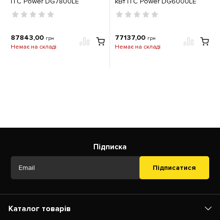
ITC Power DG7800LE
кВт ITC Power DG6000LE
87843,00
77137,00
грн
грн
Немає на складі
Немає на складі
Підписка
Підписатися
Каталог товарів