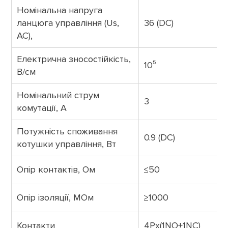
Номінальна напруга
ланцюга управління (Us,
36 (DC)
AC),
Електрична зносостійкість,
10⁵
В/см
Номінальний струм
3
комутації, А
Потужність споживання
0.9 (DC)
котушки управління, Вт
Опір контактів, Ом
≤50
Опір ізоляції, МОм
≥1000
Контакти
4Px(1NO+1NC)