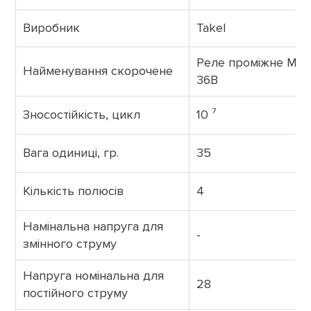
Виробник
Takel
Реле проміжне MY
Найменування скорочене
36В
Зносостійкість, цикл
10 ⁷
Вага одиниці, гр.
35
Кількість полюсів
4
Намінальна напруга для
-
змінного струму
Напруга номінальна для
28
постійного струму